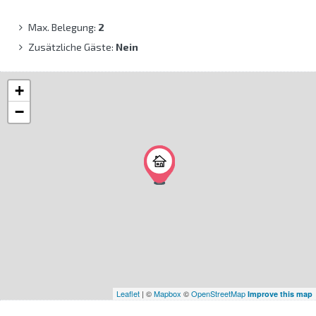
Max. Belegung:
2
Zusätzliche Gäste:
Nein
+
−
Leaflet
| ©
Mapbox
©
OpenStreetMap
Improve this map