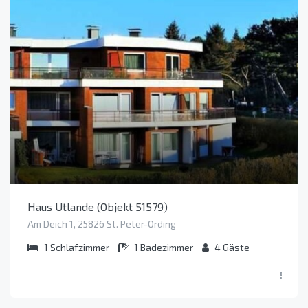
Haus Utlande (Objekt 51579)
Am Deich 1, 25826 St. Peter-Ording
1
Schlafzimmer
1
Badezimmer
4
Gäste