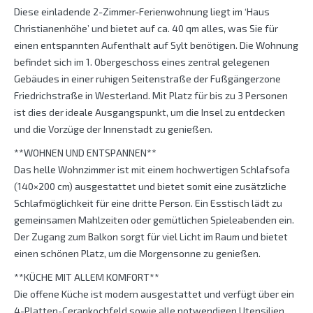
Diese einladende 2-Zimmer-Ferienwohnung liegt im ‘Haus
Christianenhöhe’ und bietet auf ca. 40 qm alles, was Sie für
einen entspannten Aufenthalt auf Sylt benötigen. Die Wohnung
befindet sich im 1. Obergeschoss eines zentral gelegenen
Gebäudes in einer ruhigen Seitenstraße der Fußgängerzone
Friedrichstraße in Westerland. Mit Platz für bis zu 3 Personen
ist dies der ideale Ausgangspunkt, um die Insel zu entdecken
und die Vorzüge der Innenstadt zu genießen.
**WOHNEN UND ENTSPANNEN**
Das helle Wohnzimmer ist mit einem hochwertigen Schlafsofa
(140×200 cm) ausgestattet und bietet somit eine zusätzliche
Schlafmöglichkeit für eine dritte Person. Ein Esstisch lädt zu
gemeinsamen Mahlzeiten oder gemütlichen Spieleabenden ein.
Der Zugang zum Balkon sorgt für viel Licht im Raum und bietet
einen schönen Platz, um die Morgensonne zu genießen.
**KÜCHE MIT ALLEM KOMFORT**
Die offene Küche ist modern ausgestattet und verfügt über ein
4-Platten-Cerankochfeld sowie alle notwendigen Utensilien,