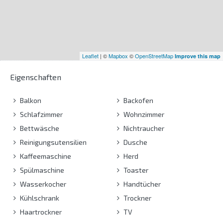
Leaflet
| ©
Mapbox
©
OpenStreetMap
Improve this map
Eigenschaften
Balkon
Backofen
Schlafzimmer
Wohnzimmer
Bettwäsche
Nichtraucher
Reinigungsutensilien
Dusche
Kaffeemaschine
Herd
Spülmaschine
Toaster
Wasserkocher
Handtücher
Kühlschrank
Trockner
Haartrockner
TV