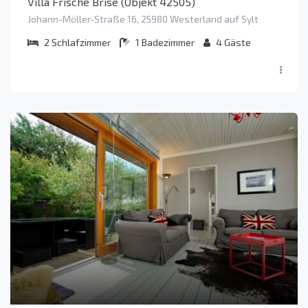
Villa Frische Brise (Objekt 42505)
Johann-Möller-Straße 16, 25980 Westerland auf Sylt
2
Schlafzimmer
1
Badezimmer
4
Gäste