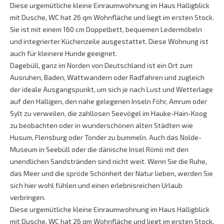
Diese urgemütliche kleine Ein­raum­wohnung im Haus Halligblick
mit Dusche, WC hat 26 qm Wohnfläche und liegt im ersten Stock.
Sie ist mit einem 160 cm Doppelbett, bequemen Ledermöbeln
und integrierter Küchenzeile ausgestattet. Diese Wohnung ist
auch für kleinere Hunde geeignet.
Dagebüll, ganz im Norden von Deutschland ist ein Ort zum
Ausruhen, Baden, Wattwandern oder Radfahren und zugleich
der ideale Ausgangspunkt, um sich je nach Lust und Wetterlage
auf den Halligen, den nahe gelegenen Inseln Föhr, Amrum oder
Sylt zu verweilen, die zahllosen Seevögel im Hauke-Hain-Koog
zu beobachten oder in wunderschönen alten Städten wie
Husum, Flensburg oder Tonder zu bummeln. Auch das Nolde-
Museum in Seebüll oder die dänische Insel Römö mit den
unendlichen Sandstränden sind nicht weit. Wenn Sie die Ruhe,
das Meer und die spröde Schönheit der Natur lieben, werden Sie
sich hier wohl fühlen und einen erlebnisreichen Urlaub
verbringen.
Diese urgemütliche kleine Ein­raum­wohnung im Haus Halligblick
mit Dusche, WC hat 26 qm Wohnfläche und liegt im ersten Stock.