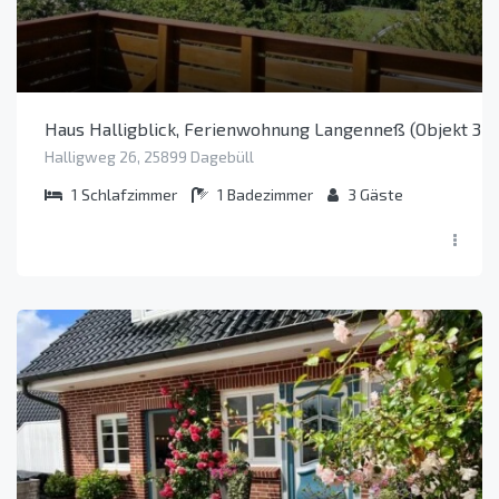
Haus Halligblick, Ferienwohnung Langenneß (Objekt 37
Halligweg 26, 25899 Dagebüll
1
Schlafzimmer
1
Badezimmer
3
Gäste