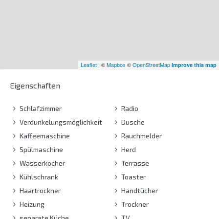
Leaflet
| ©
Mapbox
©
OpenStreetMap
Improve this map
Eigenschaften
Schlafzimmer
Radio
Verdunkelungsmöglichkeit
Dusche
Kaffeemaschine
Rauchmelder
Spülmaschine
Herd
Wasserkocher
Terrasse
Kühlschrank
Toaster
Haartrockner
Handtücher
Heizung
Trockner
separate Küche
TV