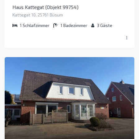
Haus Kattegat (Objekt 99754)
Kattegat 10, 25761 Büsum
1
Schlafzimmer
1
Badezimmer
3
Gäste