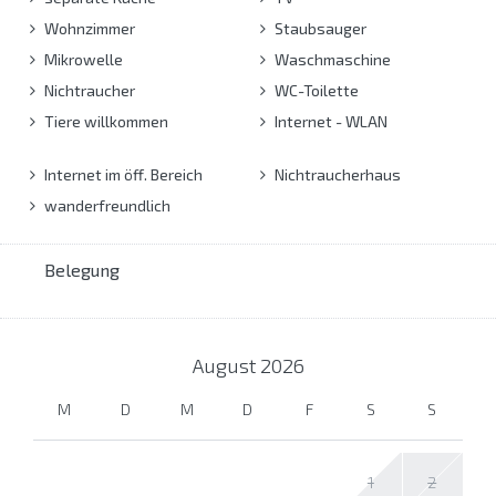
Wohnzimmer
Staubsauger
Mikrowelle
Waschmaschine
Nichtraucher
WC-Toilette
Tiere willkommen
Internet - WLAN
Internet im öff. Bereich
Nichtraucherhaus
wanderfreundlich
Belegung
August
2026
M
D
M
D
F
S
S
1
2