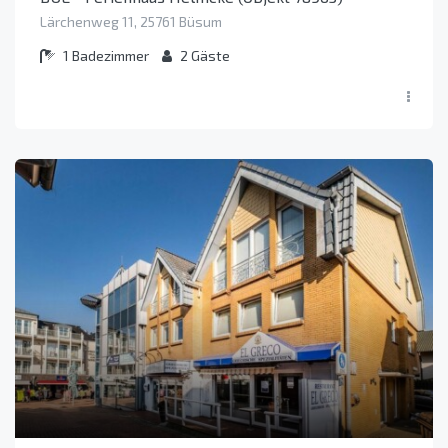
Lärchenweg 11, 25761 Büsum
1
Badezimmer
2
Gäste