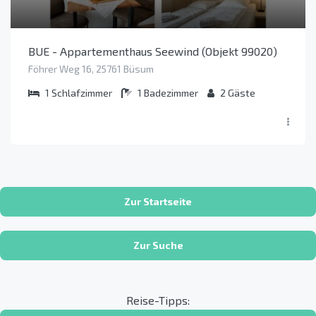
BUE - Appartementhaus Seewind (Objekt 99020)
Föhrer Weg 16, 25761 Büsum
1
Schlafzimmer
1
Badezimmer
2
Gäste
Zur Startseite
Zur Suche
Reise-Tipps: