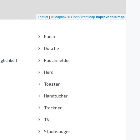
Leaflet
| ©
Mapbox
©
OpenStreetMap
Improve this map
Radio
Dusche
lichkeit
Rauchmelder
Herd
Toaster
Handtücher
Trockner
TV
Staubsauger