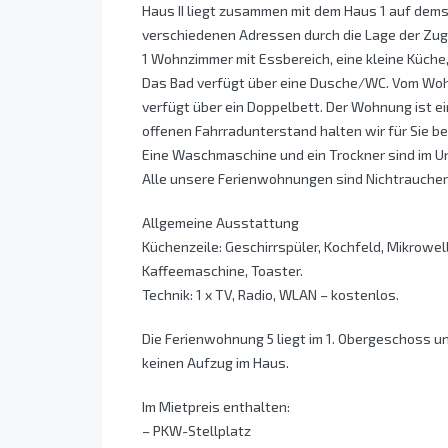
Haus II liegt zusammen mit dem Haus 1 auf dems
verschiedenen Adressen durch die Lage der Zu
1 Wohnzimmer mit Essbereich, eine kleine Küche
Das Bad verfügt über eine Dusche/WC. Vom Woh
verfügt über ein Doppelbett. Der Wohnung ist ei
offenen Fahrradunterstand halten wir für Sie ber
Eine Waschmaschine und ein Trockner sind im U
Alle unsere Ferienwohnungen sind Nichtrauch
Allgemeine Ausstattung
Küchenzeile: Geschirrspüler, Kochfeld, Mikrowel
Kaffeemaschine, Toaster.
Technik: 1 x TV, Radio, WLAN – kostenlos.
Die Ferienwohnung 5 liegt im 1. Obergeschoss un
keinen Aufzug im Haus.
Im Mietpreis enthalten:
– PKW-Stellplatz