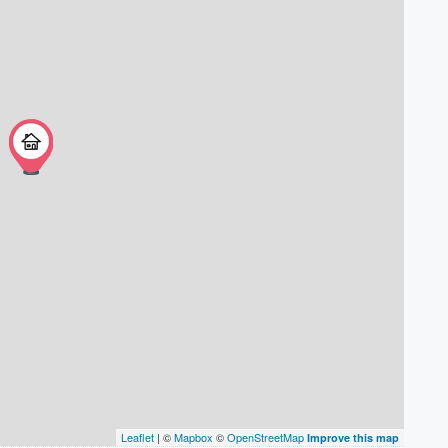
Leaflet
| ©
Mapbox
©
OpenStreetMap
Improve this map