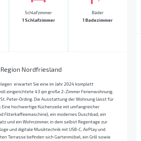
Schlafzimmer
Bäder
1 Schlafzimmer
1 Badezimmer
 Region Nordfriesland
egen  erwartet Sie eine im Jahr 2024 komplett
evoll eingerichtete 43 qm große 2-Zimmer Ferienwohnung.
 St. Peter-Ording. Die Ausstattung der Wohnung lässt für
 Eine hochwertige Küchenzeile mit umfangreicher
nd Filterkaffeemaschine), ein modernes Duschbad, ein
latz und ein Wohnzimmer, in dem selbst Regentage zur
oge und digitale Musiktechnik mit USB-C, AirPlay und
en Terrasse befinden sich Gartenmöbel, ein Grill sowie