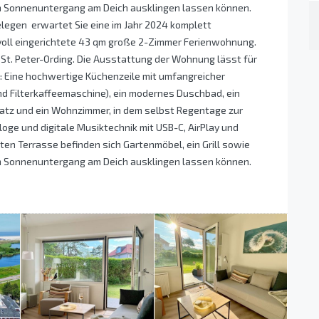
im Sonnenuntergang am Deich ausklingen lassen können.
egen  erwartet Sie eine im Jahr 2024 komplett
evoll eingerichtete 43 qm große 2-Zimmer Ferienwohnung.
 St. Peter-Ording. Die Ausstattung der Wohnung lässt für
 Eine hochwertige Küchenzeile mit umfangreicher
nd Filterkaffeemaschine), ein modernes Duschbad, ein
latz und ein Wohnzimmer, in dem selbst Regentage zur
oge und digitale Musiktechnik mit USB-C, AirPlay und
en Terrasse befinden sich Gartenmöbel, ein Grill sowie
im Sonnenuntergang am Deich ausklingen lassen können.