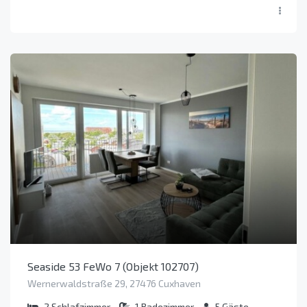
Seaside 53 FeWo 7 (Objekt 102707)
Wernerwaldstraße 29, 27476 Cuxhaven
2
Schlafzimmer
1
Badezimmer
5
Gäste