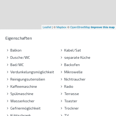
Leaflet
| ©
Mapbox
©
OpenStreetMap
Improve this map
Eigenschaften
Balkon
Kabel/Sat
Dusche/WC
separate Küche
Bad/WC
Backofen
Verdunkelungsmöglichkeit
Mikrowelle
Reinigungsutensilien
Nichtraucher
Kaffeemaschine
Radio
Spülmaschine
Terrasse
Wasserkocher
Toaster
Gefriermöglichkeit
Trockner
Kühlschrank
TV