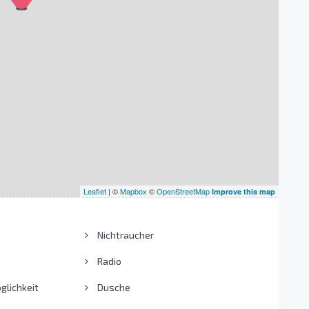
Leaflet
| ©
Mapbox
©
OpenStreetMap
Improve this map
Nichtraucher
Radio
lichkeit
Dusche