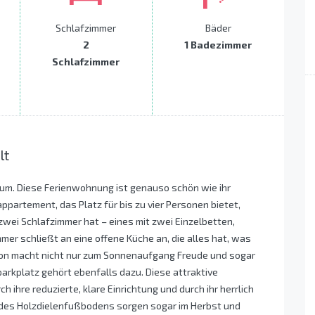
Schlafzimmer
Bäder
2
1 Badezimmer
Schlafzimmer
lt
num. Diese Ferienwohnung ist genauso schön wie ihr
partement, das Platz für bis zu vier Personen bietet,
zwei Schlafzimmer hat – eines mit zwei Einzelbetten,
er schließt an eine offene Küche an, die alles hat, was
kon macht nicht nur zum Sonnenaufgang Freude und sogar
arkplatz gehört ebenfalls dazu. Diese attraktive
 ihre reduzierte, klare Einrichtung und durch ihr herrlich
e des Holzdielenfußbodens sorgen sogar im Herbst und