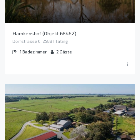
Hamkenshof (Objekt 68462)
Dorfstrasse 6, 25881 Tating
1
Badezimmer
2
Gäste