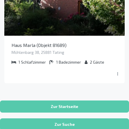
Haus Marla (Objekt 81689)
Möhlenbarg 38, 25881 Tating
1
Schlafzimmer
1
Badezimmer
2
Gäste
Zur Startseite
Zur Suche