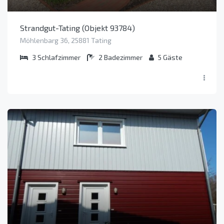
Strandgut-Tating (Objekt 93784)
Möhlenbarg 36, 25881 Tating
3
Schlafzimmer
2
Badezimmer
5
Gäste