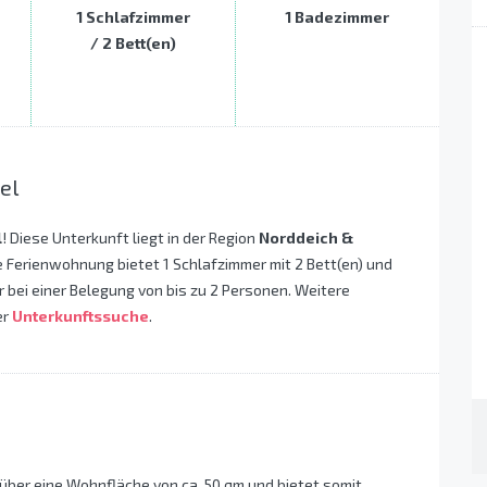
1 Schlafzimmer
1 Badezimmer
/ 2 Bett(en)
el
l
! Diese Unterkunft liegt in der Region
Norddeich &
 Ferienwohnung bietet 1 Schlafzimmer mit 2 Bett(en) und
 bei einer Belegung von bis zu 2 Personen. Weitere
er
Unterkunftssuche
.
er eine Wohnfläche von ca. 50 qm und bietet somit