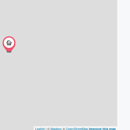
Leaflet
| ©
Mapbox
©
OpenStreetMap
Improve this map