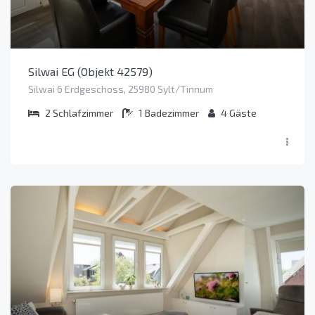
Silwai EG (Objekt 42579)
Silwai 6 Erdgeschoss, 25980 Sylt/Tinnum
2
Schlafzimmer
1
Badezimmer
4
Gäste