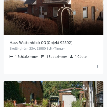
Haus Wattenblick OG (Objekt 92892)
Skellinghörn 33A, 25980 Sylt/Tinnum
1
Schlafzimmer
1
Badezimmer
4
Gäste