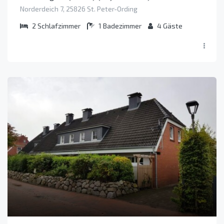
Norderdeich 7, 25826 St. Peter-Ording
2
Schlafzimmer
1
Badezimmer
4
Gäste