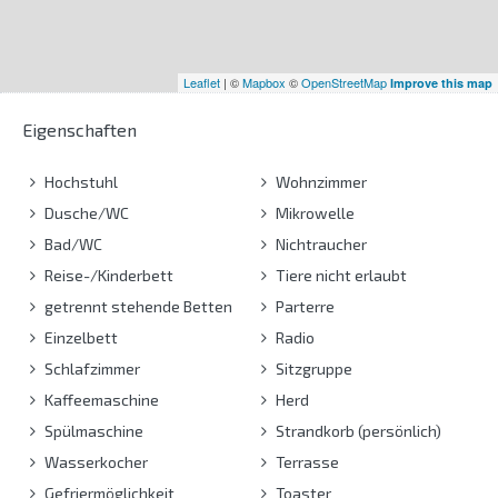
Leaflet
| ©
Mapbox
©
OpenStreetMap
Improve this map
Eigenschaften
Hochstuhl
Wohnzimmer
Dusche/WC
Mikrowelle
Bad/WC
Nichtraucher
Reise-/Kinderbett
Tiere nicht erlaubt
getrennt stehende Betten
Parterre
Einzelbett
Radio
Schlafzimmer
Sitzgruppe
Kaffeemaschine
Herd
Spülmaschine
Strandkorb (persönlich)
Wasserkocher
Terrasse
Gefriermöglichkeit
Toaster