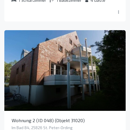
1
Schlafzimmer
1
Badezimmer
4
Gäste
Wohnung 2 (ID 048) (Objekt 31020)
Im Bad 84, 25826 St. Peter-Ording