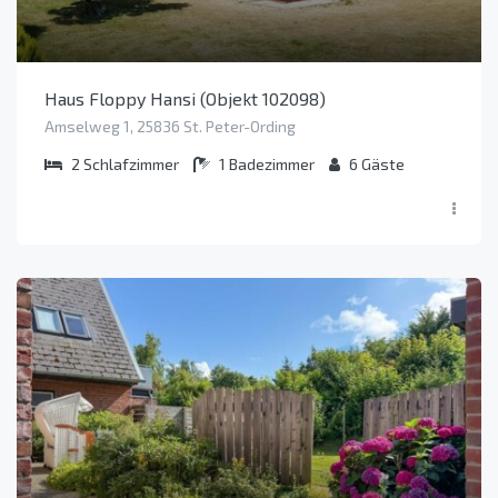
Haus Floppy Hansi (Objekt 102098)
Amselweg 1, 25836 St. Peter-Ording
2
Schlafzimmer
1
Badezimmer
6
Gäste