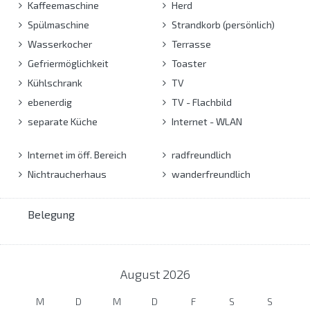
Kaffeemaschine
Herd
Spülmaschine
Strandkorb (persönlich)
Wasserkocher
Terrasse
Gefriermöglichkeit
Toaster
Kühlschrank
TV
ebenerdig
TV - Flachbild
separate Küche
Internet - WLAN
Internet im öff. Bereich
radfreundlich
Nichtraucherhaus
wanderfreundlich
Belegung
August
2026
M
D
M
D
F
S
S