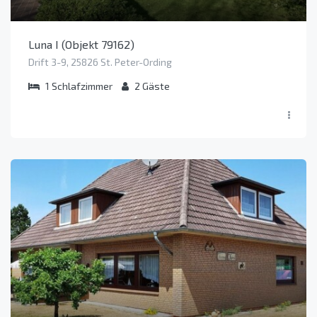
Luna I (Objekt 79162)
Drift 3-9, 25826 St. Peter-Ording
1
Schlafzimmer
2
Gäste