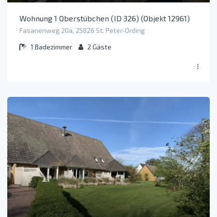
Wohnung 1 Oberstübchen (ID 326) (Objekt 12961)
Fasanenweg 20a, 25826 St. Peter-Ording
1
Badezimmer
2
Gäste