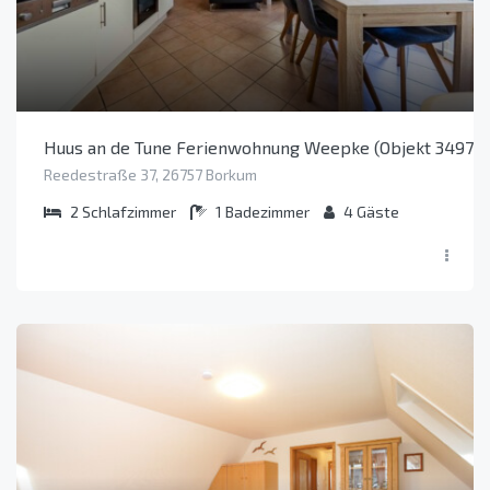
Huus an de Tune Ferienwohnung Weepke (Objekt 34978)
Reedestraße 37, 26757 Borkum
2
Schlafzimmer
1
Badezimmer
4
Gäste