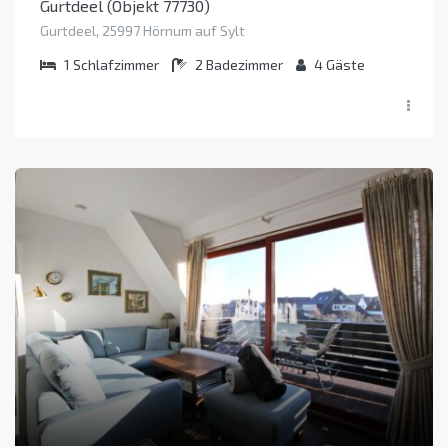
Gurtdeel (Objekt 77730)
Gurtdeel, 25997 Hörnum auf Sylt
1
Schlafzimmer
2
Badezimmer
4
Gäste