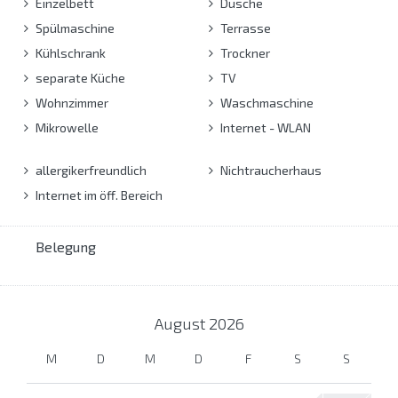
Einzelbett
Dusche
Spülmaschine
Terrasse
Kühlschrank
Trockner
separate Küche
TV
Wohnzimmer
Waschmaschine
Mikrowelle
Internet - WLAN
allergikerfreundlich
Nichtraucherhaus
Internet im öff. Bereich
Belegung
August
2026
M
D
M
D
F
S
S