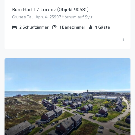
Rüm Hart I / Lorenz (Objekt 90581)
Grünes Tal , App. 4, 25997 Hörnum auf Sylt
2
Schlafzimmer
1
Badezimmer
4
Gäste