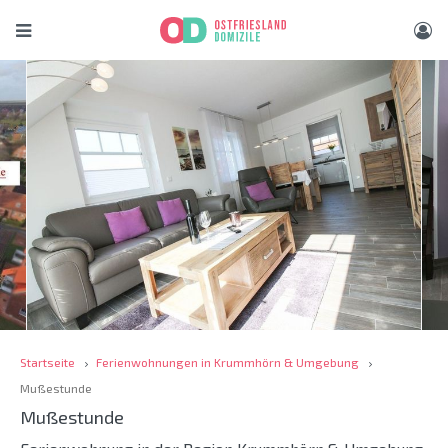
Startseite
Ferienwohnungen in Krummhörn & Umgebung
Mußestunde
Mußestunde