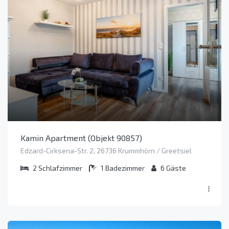
Kamin Apartment (Objekt 90857)
Edzard-Cirksena-Str. 2, 26736 Krummhörn / Greetsiel
2
Schlafzimmer
1
Badezimmer
6
Gäste