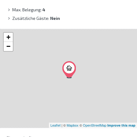
Max. Belegung:
4
Zusätzliche Gäste:
Nein
+
−
Leaflet
| ©
Mapbox
©
OpenStreetMap
Improve this map