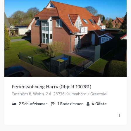
Ferienwohnung Harry (Objekt 100781)
Emshörn 6, Wohn. 2 A, 26736 Krummhörn / Greetsiel
2
Schlafzimmer
1
Badezimmer
4
Gäste