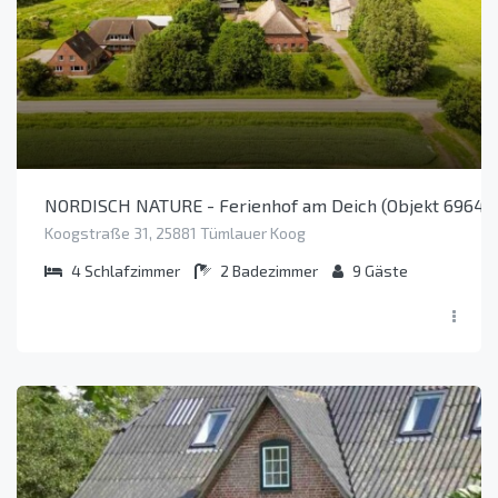
NORDISCH NATURE - Ferienhof am Deich (Objekt 69640
Koogstraße 31, 25881 Tümlauer Koog
4
Schlafzimmer
2
Badezimmer
9
Gäste