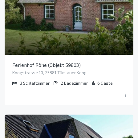
Ferienhof Röhe (Objekt 59803)
Koogstrasse 10, 25881 Tümlauer Koog
3
Schlafzimmer
2
Badezimmer
6
Gäste