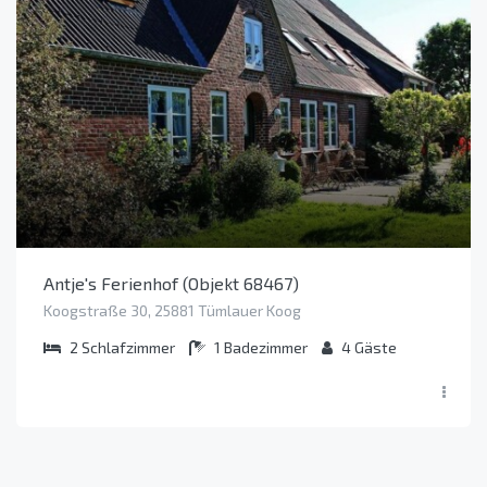
Antje's Ferienhof (Objekt 68467)
Koogstraße 30, 25881 Tümlauer Koog
2
Schlafzimmer
1
Badezimmer
4
Gäste