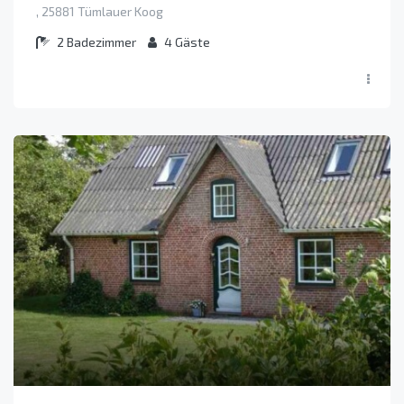
, 25881 Tümlauer Koog
2
Badezimmer
4
Gäste