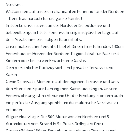
Nordsee.
Willkommen auf unserem charmanten Ferienhof an der Nordsee
– Dein Traumurlaub für die ganze Familie!
Entdecke unser Juwel an der Nordsee: Die exklusive und
liebevoll eingerichtete Ferienwohnung in idyllischer Lage auf
dem Areal eines ehemaligen Bauernhofs.
Unser malerischer Ferienhof bietet Dir ein freistehendes 130qm
Ferienhaus im Herzen der Nordsee-Region. Ideal für Paare mit
Kindern oder bis zu vier Erwachsene Gäste.
Dein persönlicher Rückzugsort – mit privater Terrasse und
Kamin
Genieße private Momente auf der eigenen Terrasse und lass
den Abend entspannt am eigenen Kamin ausklingen. Unsere
Ferienwohnung ist nicht nur ein Ort der Erholung, sondern auch
ein perfekter Ausgangspunkt, um die malerische Nordsee zu
erkunden.
Allgemeines:Lage: Nur 500 Meter von der Nordsee und 5
Autominuten vom Strand in St. Peter-Ording entfernt.
Gesamtfläche: 130qm-Ferienhaus mit eigener Terrasse und