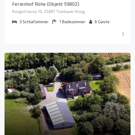
Ferienhof Röhe (Objekt 59802)
Koogstrasse 10, 25881 Tümlauer Koog
3
Schlafzimmer
1
Badezimmer
6
Gäste