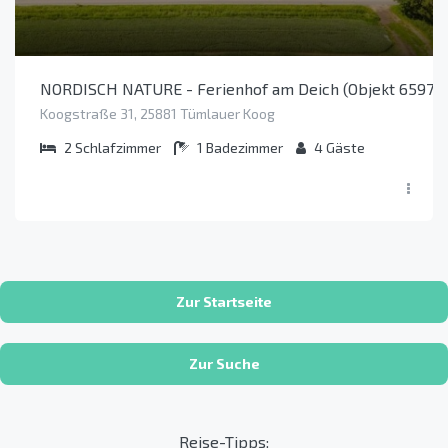
NORDISCH NATURE - Ferienhof am Deich (Objekt 65978
Koogstraße 31, 25881 Tümlauer Koog
2
Schlafzimmer
1
Badezimmer
4
Gäste
Zur Startseite
Zur Suche
Reise-Tipps: