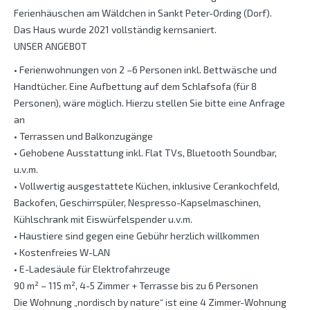
Ferienhäuschen am Wäldchen in Sankt Peter-Ording (Dorf).
Das Haus wurde 2021 vollständig kernsaniert.
UNSER ANGEBOT
• Ferienwohnungen von 2 –6 Personen inkl. Bettwäsche und
Handtücher. Eine Aufbettung auf dem Schlafsofa (für 8
Personen), wäre möglich. Hierzu stellen Sie bitte eine Anfrage
an
• Terrassen und Balkonzugänge
• Gehobene Ausstattung inkl. Flat TVs, Bluetooth Soundbar,
u.v.m.
• Vollwertig ausgestattete Küchen, inklusive Cerankochfeld,
Backofen, Geschirrspüler, Nespresso-Kapselmaschinen,
Kühlschrank mit Eiswürfelspender u.v.m.
• Haustiere sind gegen eine Gebühr herzlich willkommen
• Kostenfreies W-LAN
• E-Ladesäule für Elektrofahrzeuge
90 m² – 115 m², 4-5 Zimmer + Terrasse bis zu 6 Personen
Die Wohnung „nordisch by nature“ ist eine 4 Zimmer-Wohnung