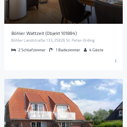
Böhler Wattzeit (Objekt 101884)
Böhler Landstraße 133, 25826 St. Peter-Ording
2
Schlafzimmer
1
Badezimmer
4
Gäste