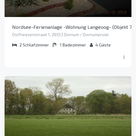
Nordsee-Ferienanlage -Wohnung Langeoog- (Objekt 70
Ostfreesenstraat 1, 26553 Dornum / Dornumersiel
2
Schlafzimmer
1
Badezimmer
4
Gäste