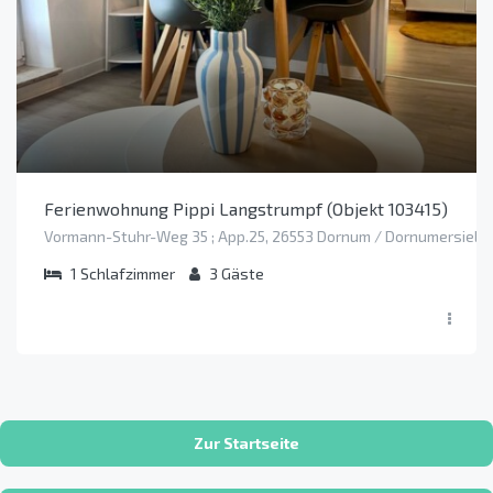
Ferienwohnung Pippi Langstrumpf (Objekt 103415)
Vormann-Stuhr-Weg 35 ; App.25, 26553 Dornum / Dornumersiel
1
Schlafzimmer
3
Gäste
Zur Startseite