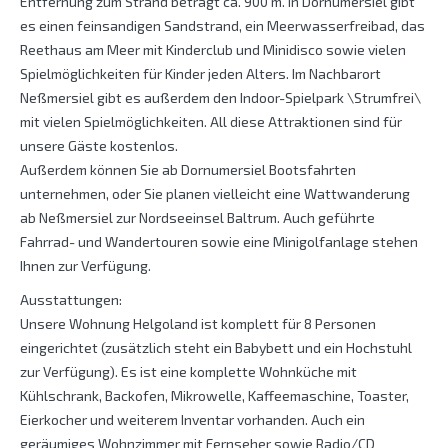
Entfernung zum Strand beträgt ca. 900 m. In Dornumersiel gibt
es einen feinsandigen Sandstrand, ein Meerwasserfreibad, das
Reethaus am Meer mit Kinderclub und Minidisco sowie vielen
Spielmöglichkeiten für Kinder jeden Alters. Im Nachbarort
Neßmersiel gibt es außerdem den Indoor-Spielpark \Strumfrei\
mit vielen Spielmöglichkeiten. All diese Attraktionen sind für
unsere Gäste kostenlos.
Außerdem können Sie ab Dornumersiel Bootsfahrten
unternehmen, oder Sie planen vielleicht eine Wattwanderung
ab Neßmersiel zur Nordseeinsel Baltrum. Auch geführte
Fahrrad- und Wandertouren sowie eine Minigolfanlage stehen
Ihnen zur Verfügung.
Ausstattungen:
Unsere Wohnung Helgoland ist komplett für 8 Personen
eingerichtet (zusätzlich steht ein Babybett und ein Hochstuhl
zur Verfügung). Es ist eine komplette Wohnküche mit
Kühlschrank, Backofen, Mikrowelle, Kaffeemaschine, Toaster,
Eierkocher und weiterem Inventar vorhanden. Auch ein
geräumiges Wohnzimmer mit Fernseher sowie Radio/CD