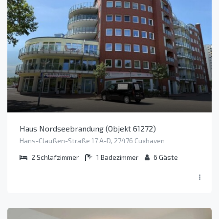
Haus Nordseebrandung (Objekt 61272)
Hans-Claußen-Straße 17 A-D, 27476 Cuxhaven
2
Schlafzimmer
1
Badezimmer
6
Gäste