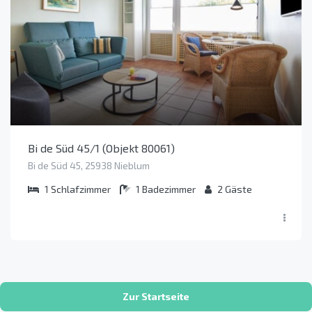
Bi de Süd 45/1 (Objekt 80061)
Bi de Süd 45, 25938 Nieblum
1
Schlafzimmer
1
Badezimmer
2
Gäste
Zur Startseite