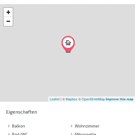
+
−
Leaflet
| ©
Mapbox
©
OpenStreetMap
Improve this map
Eigenschaften
Balkon
Wohnzimmer
Bad/WC
Mikrowelle