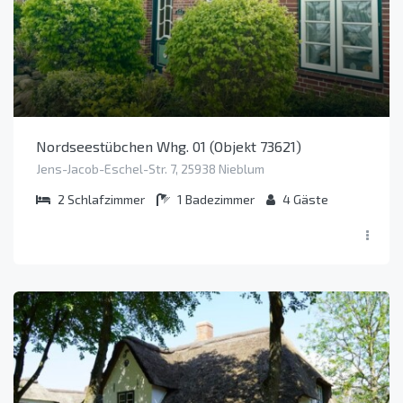
Nordseestübchen Whg. 01 (Objekt 73621)
Jens-Jacob-Eschel-Str. 7, 25938 Nieblum
2
Schlafzimmer
1
Badezimmer
4
Gäste