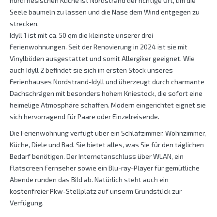
nordfriesischen Küche ist Nordstrand der richtige Ort, um die
Seele baumeln zu lassen und die Nase dem Wind entgegen zu
strecken.
Idyll 1 ist mit ca. 50 qm die kleinste unserer drei
Ferienwohnungen. Seit der Renovierung in 2024 ist sie mit
Vinylböden ausgestattet und somit Allergiker geeignet. Wie
auch Idyll 2 befindet sie sich im ersten Stock unseres
Ferienhauses Nordstrand-Idyll und überzeugt durch charmante
Dachschrägen mit besonders hohem Kniestock, die sofort eine
heimelige Atmosphäre schaffen. Modern eingerichtet eignet sie
sich hervorragend für Paare oder Einzelreisende.
Die Ferienwohnung verfügt über ein Schlafzimmer, Wohnzimmer,
Küche, Diele und Bad. Sie bietet alles, was Sie für den täglichen
Bedarf benötigen. Der Internetanschluss über WLAN, ein
Flatscreen Fernseher sowie ein Blu-ray-Player für gemütliche
Abende runden das Bild ab. Natürlich steht auch ein
kostenfreier Pkw-Stellplatz auf unserm Grundstück zur
Verfügung.