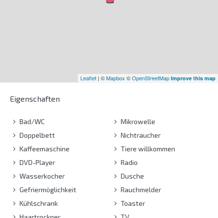
Leaflet
| ©
Mapbox
©
OpenStreetMap
Improve this map
Eigenschaften
Bad/WC
Mikrowelle
Doppelbett
Nichtraucher
Kaffeemaschine
Tiere willkommen
DVD-Player
Radio
Wasserkocher
Dusche
Gefriermöglichkeit
Rauchmelder
Kühlschrank
Toaster
Haartrockner
TV