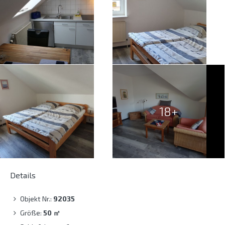
18+
Details
Objekt Nr.:
92035
Größe:
50
㎡