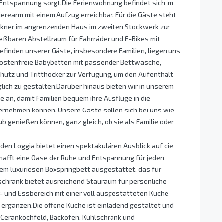
 Entspannung sorgt.Die Ferienwohnung befindet sich im
rearm mit einem Aufzug erreichbar. Für die Gäste steht
kner im angrenzenden Haus im zweiten Stockwerk zur
ießbaren Abstellraum für Fahrräder und E-Bikes mit
finden unserer Gäste, insbesondere Familien, liegen uns
kostenfreie Babybetten mit passender Bettwäsche,
tz und Tritthocker zur Verfügung, um den Aufenthalt
lich zu gestalten.Darüber hinaus bieten wir in unserem
 an, damit Familien bequem ihre Ausflüge in die
nehmen können. Unsere Gäste sollen sich bei uns wie
 genießen können, ganz gleich, ob sie als Familie oder
den Loggia bietet einen spektakulären Ausblick auf die
hafft eine Oase der Ruhe und Entspannung für jeden
nem luxuriösen Boxspringbett ausgestattet, das für
schrank bietet ausreichend Stauraum für persönliche
und Essbereich mit einer voll ausgestatteten Küche
ergänzen.Die offene Küche ist einladend gestaltet und
 Cerankochfeld, Backofen, Kühlschrank und