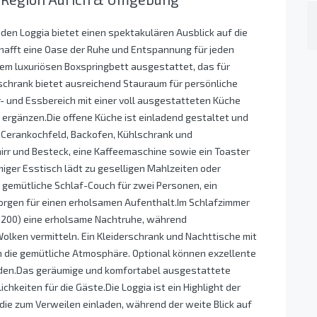
den Loggia bietet einen spektakulären Ausblick auf die
hafft eine Oase der Ruhe und Entspannung für jeden
nem luxuriösen Boxspringbett ausgestattet, das für
schrank bietet ausreichend Stauraum für persönliche
und Essbereich mit einer voll ausgestatteten Küche
ergänzen.Die offene Küche ist einladend gestaltet und
 Cerankochfeld, Backofen, Kühlschrank und
irr und Besteck, eine Kaffeemaschine sowie ein Toaster
iger Esstisch lädt zu geselligen Mahlzeiten oder
 gemütliche Schlaf-Couch für zwei Personen, ein
sorgen für einen erholsamen Aufenthalt.Im Schlafzimmer
×200) eine erholsame Nachtruhe, während
lken vermitteln. Ein Kleiderschrank und Nachttische mit
 die gemütliche Atmosphäre. Optional können exzellente
en.Das geräumige und komfortabel ausgestattete
keiten für die Gäste.Die Loggia ist ein Highlight der
e zum Verweilen einladen, während der weite Blick auf