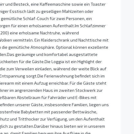
irr und Besteck, eine Kaffeemaschine sowie ein Toaster
iger Esstisch lädt zu geselligen Mahlzeiten oder
 gemütliche Schlaf-Couch für zwei Personen, ein
sorgen für einen erholsamen Aufenthalt.Im Schlafzimmer
×200) eine erholsame Nachtruhe, während
lken vermitteln. Ein Kleiderschrank und Nachttische mit
 die gemütliche Atmosphäre. Optional können exzellente
en.Das geräumige und komfortabel ausgestattete
keiten für die Gäste.Die Loggia ist ein Highlight der
e zum Verweilen einladen, während der weite Blick auf
 Entspannung sorgt.Die Ferienwohnung befindet sich im
rearm mit einem Aufzug erreichbar. Für die Gäste steht
kner im angrenzenden Haus im zweiten Stockwerk zur
ießbaren Abstellraum für Fahrräder und E-Bikes mit
finden unserer Gäste, insbesondere Familien, liegen uns
kostenfreie Babybetten mit passender Bettwäsche,
tz und Tritthocker zur Verfügung, um den Aufenthalt
lich zu gestalten.Darüber hinaus bieten wir in unserem
 an, damit Familien bequem ihre Ausflüge in die