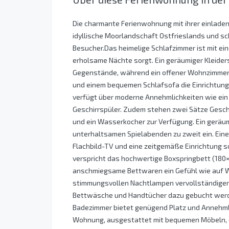
Die charmante Ferienwohnung mit ihrer einladen
idyllische Moorlandschaft Ostfrieslands und sc
Besucher.Das heimelige Schlafzimmer ist mit ei
erholsame Nächte sorgt. Ein geräumiger Kleider
Gegenstände, während ein offener Wohnzimmer- 
und einem bequemen Schlafsofa die Einrichtung 
verfügt über moderne Annehmlichkeiten wie ein
Geschirrspüler. Zudem stehen zwei Sätze Gesch
und ein Wasserkocher zur Verfügung. Ein geräum
unterhaltsamen Spielabenden zu zweit ein. Eine
Flachbild-TV und eine zeitgemäße Einrichtung 
verspricht das hochwertige Boxspringbett (180
anschmiegsame Bettwaren ein Gefühl wie auf Wo
stimmungsvollen Nachtlampen vervollständigen
Bettwäsche und Handtücher dazu gebucht werd
Badezimmer bietet genügend Platz und Annehmlich
Wohnung, ausgestattet mit bequemen Möbeln, di