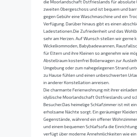
die Moorlandschaft Ostfrieslands für absolute
zweiten Obergeschoss und ist bequem und barrie
gegen Gebühr eine Waschmaschine und ein Troc
Verfügung. Darüber hinaus gibt es einen abschl
Ladestationen.Die Zufriedenheit und das Wohlbe
sehr am Herzen. Auf Wunsch stellen wir gerne 
Wickelkommoden, Babybadewannen, Rausfallschu
für Eltern und ihre Kleinen so angenehm wie mög
Abstellraum kostenfrei Bollerwagen zur Ausleihe
Umgebung oder zum nahegelegenen Strand unter
zu Hause fühlen und einen unbeschwerten Urlaub
in anderer Konstellation anreisen.
Die charmante Ferienwohnung mit ihrer einladen
idyllische Moorlandschaft Ostfrieslands und sc
Besucher.Das heimelige Schlafzimmer ist mit ei
erholsame Nächte sorgt. Ein geräumiger Kleider
Gegenstände, während ein offener Wohnzimmer- 
und einem bequemen Schlafsofa die Einrichtung 
verfügt über moderne Annehmlichkeiten wie ein