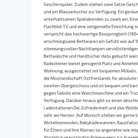
Geschirrspüler. Zudem stehen zwei Sätze Gesch
und ein Wasserkocher zur Verfügung. Ein geräum
unterhaltsamen Spielabenden zu zweit ein. Eine
Flachbild-TV und eine zeitgemäße Einrichtung 
verspricht das hochwertige Boxspringbett (180
anschmiegsame Bettwaren ein Gefühl wie auf Wo
stimmungsvollen Nachtlampen vervollständigen
Bettwäsche und Handtücher dazu gebucht werd
Badezimmer bietet genügend Platz und Annehmlich
Wohnung, ausgestattet mit bequemen Möbeln, di
die Moorlandschaft Ostfrieslands für absolute
zweiten Obergeschoss und ist bequem und barrie
gegen Gebühr eine Waschmaschine und ein Troc
Verfügung. Darüber hinaus gibt es einen abschl
Ladestationen.Die Zufriedenheit und das Wohlbe
sehr am Herzen. Auf Wunsch stellen wir gerne 
Wickelkommoden, Babybadewannen, Rausfallschu
für Eltern und ihre Kleinen so angenehm wie mög
Abstellraum kostenfrei Bollerwagen zur Ausleihe