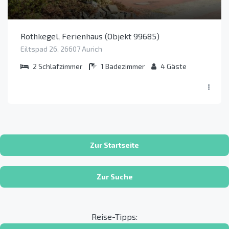
Rothkegel, Ferienhaus (Objekt 99685)
Eiltspad 26, 26607 Aurich
2
Schlafzimmer
1
Badezimmer
4
Gäste
Zur Startseite
Zur Suche
Reise-Tipps: