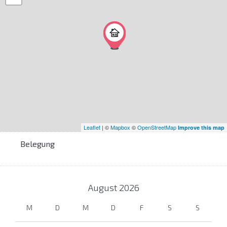
Leaflet
| ©
Mapbox
©
OpenStreetMap
Improve this map
Belegung
August
2026
M
D
M
D
F
S
S