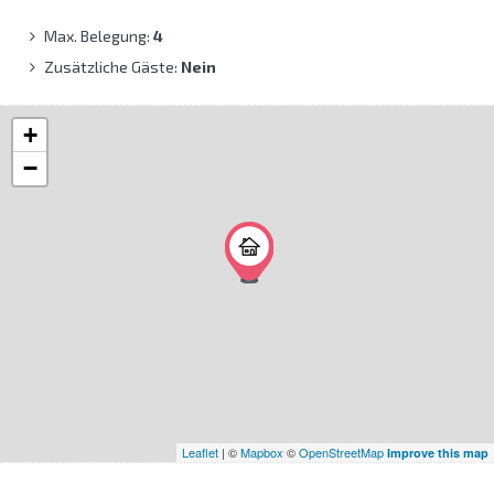
Max. Belegung:
4
Zusätzliche Gäste:
Nein
+
−
Leaflet
| ©
Mapbox
©
OpenStreetMap
Improve this map