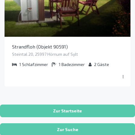
Strandfloh (Objekt 90591)
Steintal 20, 25997 Hörnum auf Sylt
1
Schlafzimmer
1
Badezimmer
2
Gäste
Zur Startseite
Zur Suche