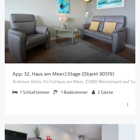
App. 32, Haus am Meer,1.Etage (Objekt 90519)
Andreas-Dirks-Str.14,Haus am Meer, 25980 Westerland auf Sylt
1
Schlafzimmer
1
Badezimmer
2
Gäste