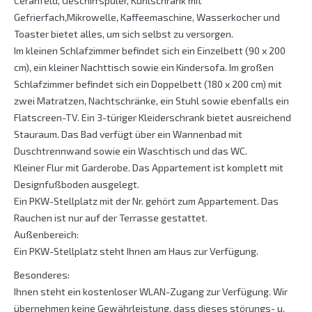
Ceranfeld, Geschirrspüler, Kühlschrank mit
Gefrierfach,Mikrowelle, Kaffeemaschine, Wasserkocher und
Toaster bietet alles, um sich selbst zu versorgen.
Im kleinen Schlafzimmer befindet sich ein Einzelbett (90 x 200
cm), ein kleiner Nachttisch sowie ein Kindersofa. Im großen
Schlafzimmer befindet sich ein Doppelbett (180 x 200 cm) mit
zwei Matratzen, Nachtschränke, ein Stuhl sowie ebenfalls ein
Flatscreen-TV. Ein 3-türiger Kleiderschrank bietet ausreichend
Stauraum. Das Bad verfügt über ein Wannenbad mit
Duschtrennwand sowie ein Waschtisch und das WC.
Kleiner Flur mit Garderobe. Das Appartement ist komplett mit
Designfußboden ausgelegt.
Ein PKW-Stellplatz mit der Nr. gehört zum Appartement. Das
Rauchen ist nur auf der Terrasse gestattet.
Außenbereich:
Ein PKW-Stellplatz steht Ihnen am Haus zur Verfügung.
Besonderes:
Ihnen steht ein kostenloser WLAN-Zugang zur Verfügung. Wir
übernehmen keine Gewährleistung, dass dieses störungs- u.