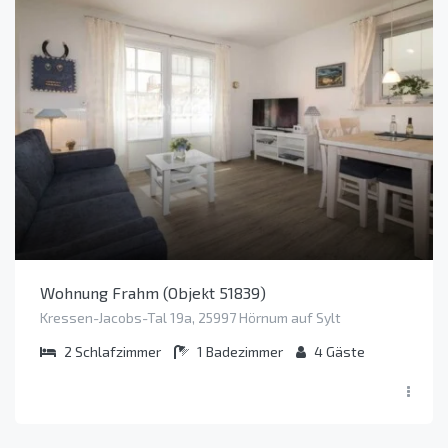
Wohnung Frahm (Objekt 51839)
Kressen-Jacobs-Tal 19a, 25997 Hörnum auf Sylt
2
Schlafzimmer
1
Badezimmer
4
Gäste