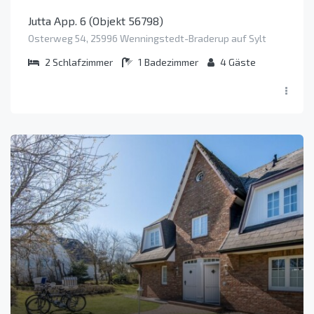
Jutta App. 6 (Objekt 56798)
Osterweg 54, 25996 Wenningstedt-Braderup auf Sylt
2
Schlafzimmer
1
Badezimmer
4
Gäste