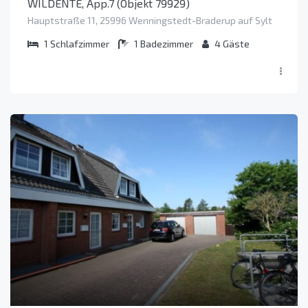
WILDENTE, App.7 (Objekt 79929)
Hauptstraße 11, 25996 Wenningstedt-Braderup auf Sylt
1
Schlafzimmer
1
Badezimmer
4
Gäste