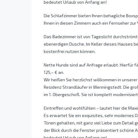
bedeutet Urlaub von Anfang an!
Die Schlafzimmer bieten Ihnen behagliche Boxs
Ihnen in diesen Zimmern auch ein Fernseher zur
Das Badezimmer ist von Tageslicht durchströmt 
ebenerdigen Dusche. Im Keller dieses Hauses b
kostenfrei nutzen können.
Nette Hunde sind auf Anfrage erlaubt. Hierfür f
125,– € an.
Wir heißen Sie herzlichst willkommen in unsere
Residenz Strandläufer in Wenningstedt. Die gro
im 1. Obergeschoß. Sie ist komplett modernisiert
Eintreffen und wohlfühlen – lautet hier die Max
Es erwartet Sie ein exquisites, sehr modernes 
Tönen gehalten, mit ganz viel Liebe zum Detail g
der Blick durch die Fenster präsentiert schöne 
bedeutet Urlaub von Anfang an!