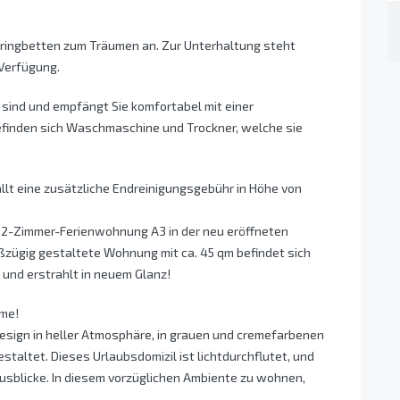
pringbetten zum Träumen an. Zur Unterhaltung steht
 Verfügung.
sind und empfängt Sie komfortabel mit einer
efinden sich Waschmaschine und Trockner, welche sie
ällt eine zusätzliche Endreinigungsgebühr in Höhe von
r 2-Zimmer-Ferienwohnung A3 in der neu eröffneten
ßzügig gestaltete Wohnung mit ca. 45 qm befindet sich
 und erstrahlt in neuem Glanz!
ime!
Design in heller Atmosphäre, in grauen und cremefarbenen
estaltet. Dieses Urlaubsdomizil ist lichtdurchflutet, und
Ausblicke. In diesem vorzüglichen Ambiente zu wohnen,