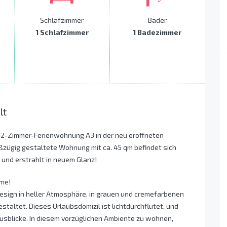
Schlafzimmer
Bäder
1 Schlafzimmer
1 Badezimmer
lt
r 2-Zimmer-Ferienwohnung A3 in der neu eröffneten
ßzügig gestaltete Wohnung mit ca. 45 qm befindet sich
 und erstrahlt in neuem Glanz!
ime!
Design in heller Atmosphäre, in grauen und cremefarbenen
estaltet. Dieses Urlaubsdomizil ist lichtdurchflutet, und
Ausblicke. In diesem vorzüglichen Ambiente zu wohnen,