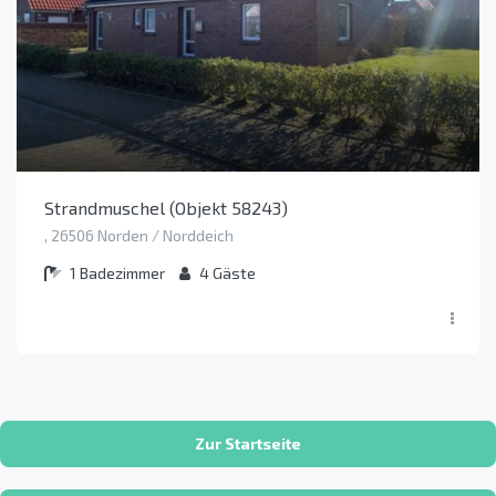
Strandmuschel (Objekt 58243)
, 26506 Norden / Norddeich
1
Badezimmer
4
Gäste
Zur Startseite