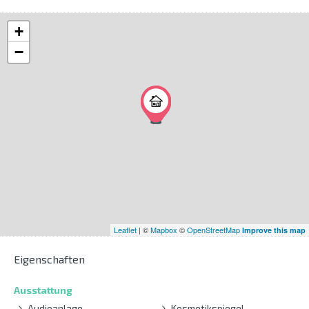
+
−
Leaflet
| ©
Mapbox
©
OpenStreetMap
Improve this map
Eigenschaften
Ausstattung
Audioanlage
Kosmetikspiegel