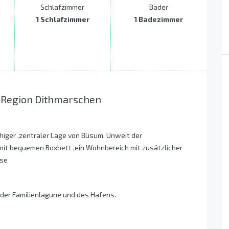
Schlafzimmer
Bäder
1 Schlafzimmer
1 Badezimmer
r Region Dithmarschen
uhiger ,zentraler Lage von Büsum. Unweit der
 mit bequemen Boxbett ,ein Wohnbereich mit zusätzlicher
sse
 der Familienlagune und des Hafens.