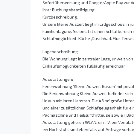
Sofortüberweisung und Google/Apple Pay zur Ve
Ihrer Buchungsbestätigung.
Kurzbeschreibung:
Unsere kleine Auszeit liegt im Erdgeschoss in r
Familienlagune. Sie besitzt einen Schlafbereich
Schlafmöglichkeit ,Küche ,Duschbad. Flur, Terra
Lagebeschreibung:
Die Wohnung liegt in zentraler Lage, unweit von
Einkaufsmöglichkeiten fußläufig erreichbar.
Ausstattungen:
Ferienwohnung ‘Kleine Auszeit Büsum’ mit priv
Die Ferienwohnung Kleine Auszeit befindet sich 
Urlaub mit Ihren Liebsten. Die 43 m² große Unt
und einer zusätzlichen Schlafgelegenheit für ei
Padmaschine und Heißluftfritteuse sowie 1 Bade
Ausstattung gehören WLAN, ein TV, ein Ventilat
ein Hochstuhl sind ebenfalls auf Anfrage vorha