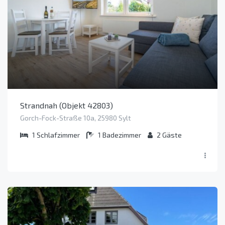
Strandnah (Objekt 42803)
Gorch-Fock-Straße 10a, 25980 Sylt
1
Schlafzimmer
1
Badezimmer
2
Gäste