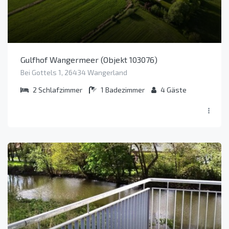
Gulfhof Wangermeer (Objekt 103076)
Bei Gottels 1, 26434 Wangerland
2
Schlafzimmer
1
Badezimmer
4
Gäste