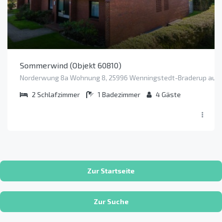
Sommerwind (Objekt 60810)
Norderwung 8a Wohnung 8, 25996 Wenningstedt-Braderup auf 
2
Schlafzimmer
1
Badezimmer
4
Gäste
Zur Startseite
Zur Suche