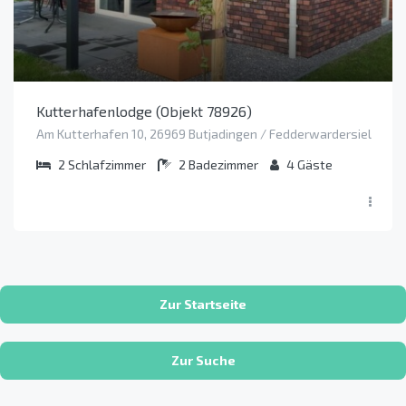
Kutterhafenlodge (Objekt 78926)
Am Kutterhafen 10, 26969 Butjadingen / Fedderwardersiel
2
Schlafzimmer
2
Badezimmer
4
Gäste
Zur Startseite
Zur Suche