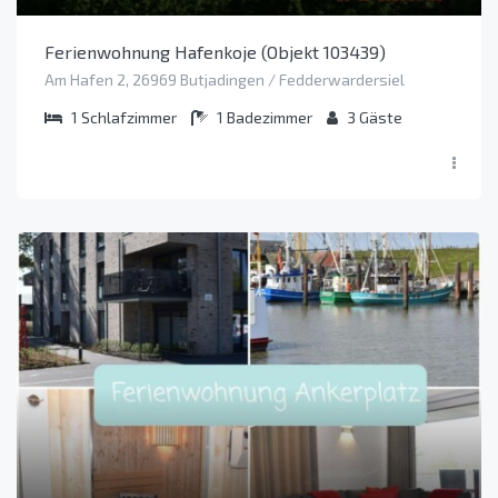
Ferienwohnung Hafenkoje (Objekt 103439)
Am Hafen 2, 26969 Butjadingen / Fedderwardersiel
1
Schlafzimmer
1
Badezimmer
3
Gäste