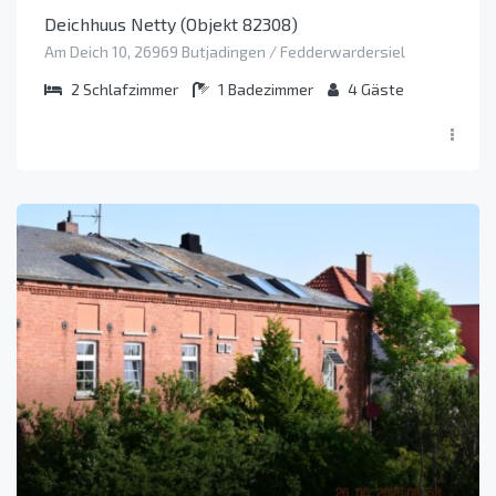
Deichhuus Netty (Objekt 82308)
Am Deich 10, 26969 Butjadingen / Fedderwardersiel
2
Schlafzimmer
1
Badezimmer
4
Gäste