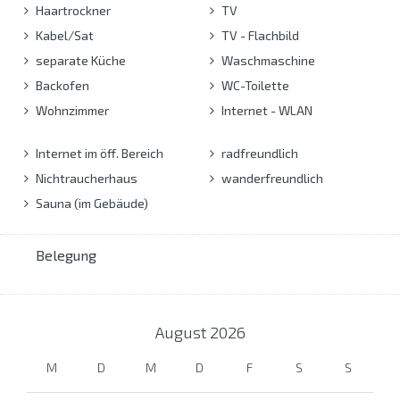
Haartrockner
TV
Kabel/Sat
TV - Flachbild
separate Küche
Waschmaschine
Backofen
WC-Toilette
Wohnzimmer
Internet - WLAN
Internet im öff. Bereich
radfreundlich
Nichtraucherhaus
wanderfreundlich
Sauna (im Gebäude)
Belegung
August
2026
M
D
M
D
F
S
S