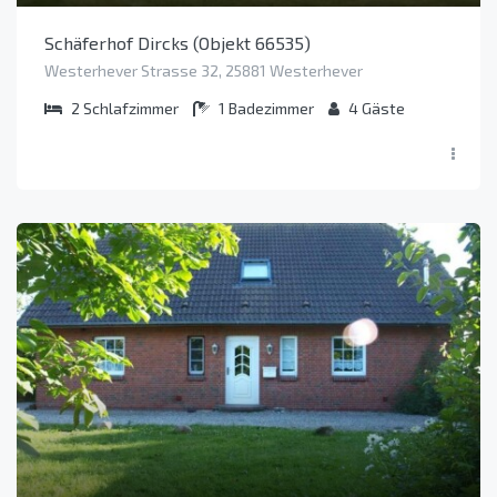
Schäferhof Dircks (Objekt 66535)
Westerhever Strasse 32, 25881 Westerhever
2
Schlafzimmer
1
Badezimmer
4
Gäste