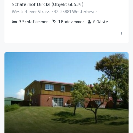
Schäferhof Dircks (Objekt 66534)
Westerhever Strasse 32, 25881 Westerhever
3
Schlafzimmer
1
Badezimmer
6
Gäste