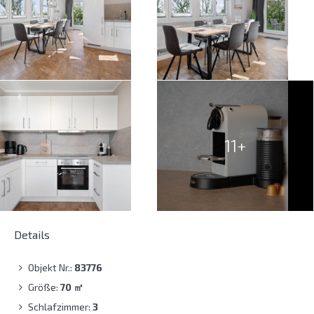
11+
Details
Objekt Nr.:
83776
Größe:
70
㎡
Schlafzimmer:
3