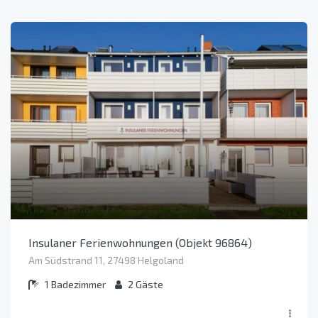
Insulaner Ferienwohnungen (Objekt 96864)
Am Südstrand 11, 27498 Helgoland
1
Badezimmer
2
Gäste