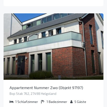
Appartement Nummer Zwo (Objekt 97197)
Bop Stak 762, 27498 Helgoland
1
Schlafzimmer
1
Badezimmer
5
Gäste