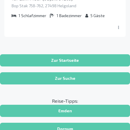
Bop Stak 758-762, 27498 Helgoland
1
Schlafzimmer
1
Badezimmer
5
Gäste
Zur Startseite
Zur Suche
Reise-Tipps:
Emden
Dornum