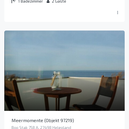
1
Badezimmer
2
Gäste
Meermomente (Objekt 97219)
Bop Stak 758 A, 27498 Helgoland