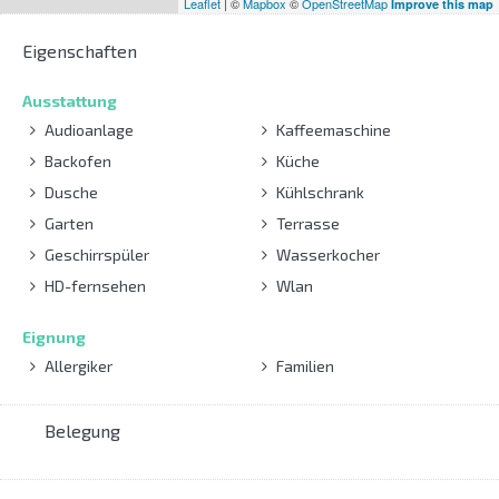
Leaflet
| ©
Mapbox
©
OpenStreetMap
Improve this map
Eigenschaften
Ausstattung
Audioanlage
Kaffeemaschine
Backofen
Küche
Dusche
Kühlschrank
Garten
Terrasse
Geschirrspüler
Wasserkocher
HD-fernsehen
Wlan
Eignung
Allergiker
Familien
Belegung