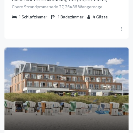
Obere Strandpromenade 27, 26486 Wangerooge
1
Schlafzimmer
1
Badezimmer
4
Gäste