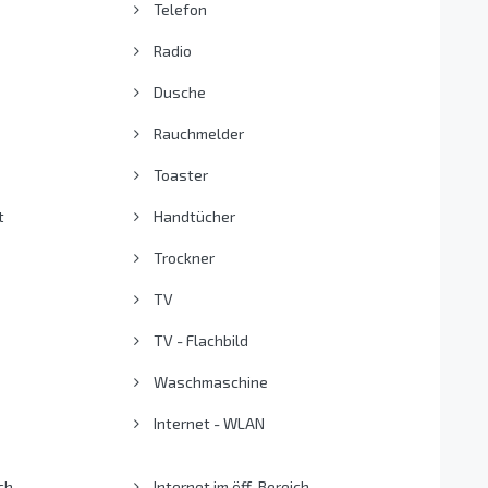
Telefon
Radio
Dusche
Rauchmelder
Toaster
t
Handtücher
Trockner
TV
TV - Flachbild
Waschmaschine
Internet - WLAN
ch
Internet im öff. Bereich