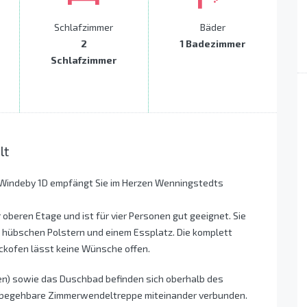
Schlafzimmer
Bäder
2
1 Badezimmer
Schlafzimmer
lt
Windeby 1D empfängt Sie im Herzen Wenningstedts
 oberen Etage und ist für vier Personen gut geeignet. Sie
hübschen Polstern und einem Essplatz. Die komplett
ckofen lässt keine Wünsche offen.
en) sowie das Duschbad befinden sich oberhalb des
 begehbare Zimmerwendeltreppe miteinander verbunden.