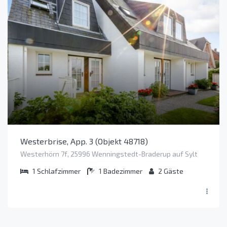
Westerbrise, App. 3 (Objekt 48718)
Westerhörn 7f, 25996 Wenningstedt-Braderup auf Sylt
1
Schlafzimmer
1
Badezimmer
2
Gäste