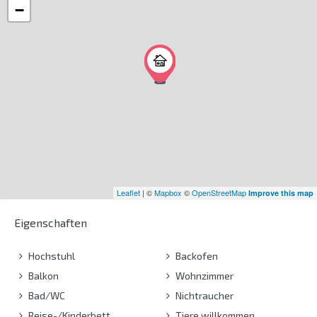
−
Leaflet
| ©
Mapbox
©
OpenStreetMap
Improve this map
Eigenschaften
Hochstuhl
Backofen
Balkon
Wohnzimmer
Bad/WC
Nichtraucher
Reise-/Kinderbett
Tiere willkommen