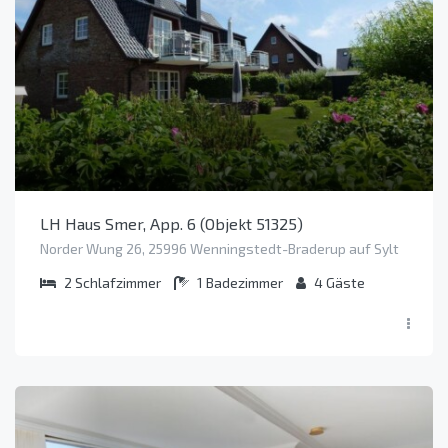
LH Haus Smer, App. 6 (Objekt 51325)
Norder Wung 26, 25996 Wenningstedt-Braderup auf Sylt
2
Schlafzimmer
1
Badezimmer
4
Gäste