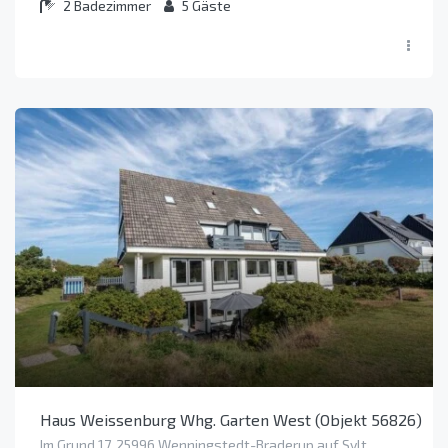
2
Badezimmer
5
Gäste
Haus Weissenburg Whg. Garten West (Objekt 56826)
Im Grund 17, 25996 Wenningstedt-Braderup auf Sylt