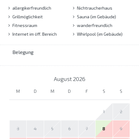
allergikerfreundlich
Nichtraucherhaus
Grillmöglichkeit
Sauna (im Gebäude)
Fitnessraum
wanderfreundlich
Internet im öff. Bereich
Whirlpool (im Gebäude)
Belegung
August
2026
M
D
M
D
F
S
S
1
2
3
4
5
6
7
8
9