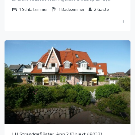
1
Schlafzimmer
1
Badezimmer
2
Gäste
LH Strandgeflüster, App.2 (Objekt 48032)