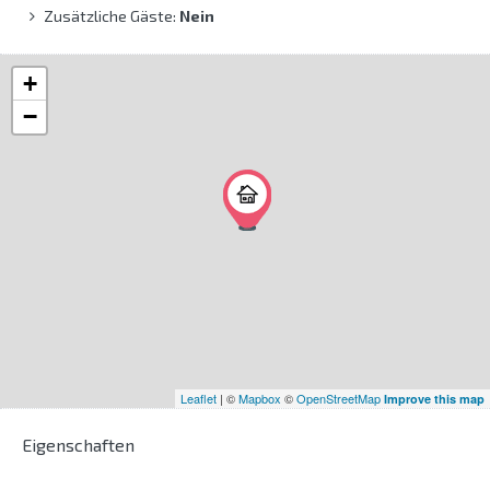
Zusätzliche Gäste:
Nein
+
−
Leaflet
| ©
Mapbox
©
OpenStreetMap
Improve this map
Eigenschaften