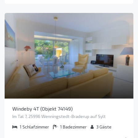
Windeby 4T (Objekt 74149)
Im Tal 7, 25996 Wenningstedt-Braderup auf Sylt
1
Schlafzimmer
1
Badezimmer
3
Gäste