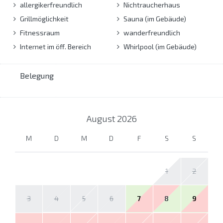
allergikerfreundlich
Nichtraucherhaus
Grillmöglichkeit
Sauna (im Gebäude)
Fitnessraum
wanderfreundlich
Internet im öff. Bereich
Whirlpool (im Gebäude)
Belegung
August
2026
M
D
M
D
F
S
S
1
2
3
4
5
6
7
8
9