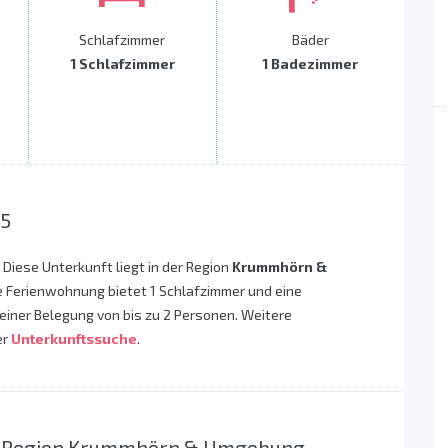
Schlafzimmer
Bäder
1 Schlafzimmer
1 Badezimmer
 5
! Diese Unterkunft liegt in der Region
Krummhörn &
e Ferienwohnung bietet 1 Schlafzimmer und eine
einer Belegung von bis zu 2 Personen. Weitere
er
Unterkunftssuche
.
er Region Krummhörn & Umgebung