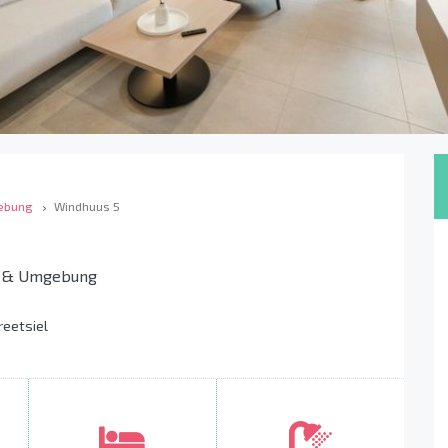
ebung
Windhuus 5
n & Umgebung
reetsiel