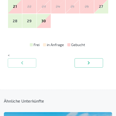
21
22
23
24
25
26
27
28
29
30
Frei
in Anfrage
Gebucht
<
Ähnliche Unterkünfte