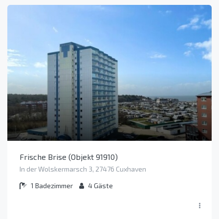
Frische Brise (Objekt 91910)
In der Wolskermarsch 3, 27476 Cuxhaven
1
Badezimmer
4
Gäste