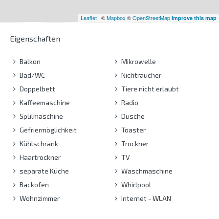
Leaflet
| ©
Mapbox
©
OpenStreetMap
Improve this map
Eigenschaften
Balkon
Mikrowelle
Bad/WC
Nichtraucher
Doppelbett
Tiere nicht erlaubt
Kaffeemaschine
Radio
Spülmaschine
Dusche
Gefriermöglichkeit
Toaster
Kühlschrank
Trockner
Haartrockner
TV
separate Küche
Waschmaschine
Backofen
Whirlpool
Wohnzimmer
Internet - WLAN