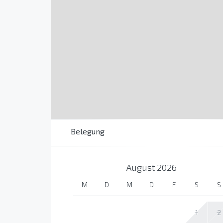
Belegung
August
2026
M
D
M
D
F
S
S
1
2