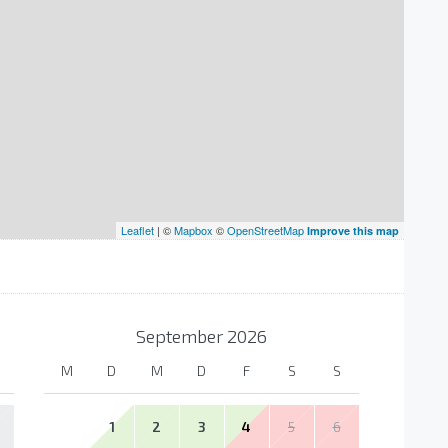
Leaflet
| ©
Mapbox
©
OpenStreetMap
Improve this map
September
2026
M
D
M
D
F
S
S
1
2
3
4
5
6