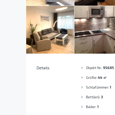
Details
Objekt Nr.:
95685
Größe:
44
㎡
Schlafzimmer:
1
Bett(en):
3
Bäder:
1