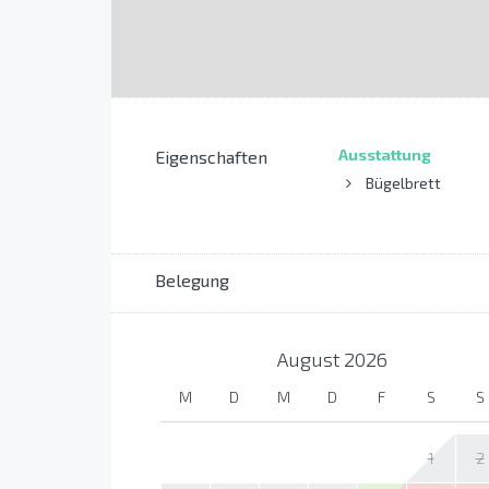
Ausstattung
Eigenschaften
Bügelbrett
Belegung
August
2026
M
D
M
D
F
S
S
1
2