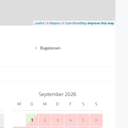
Leaflet
| ©
Mapbox
©
OpenStreetMap
Improve this map
Bügeleisen
September
2026
M
D
M
D
F
S
S
1
2
3
4
5
6