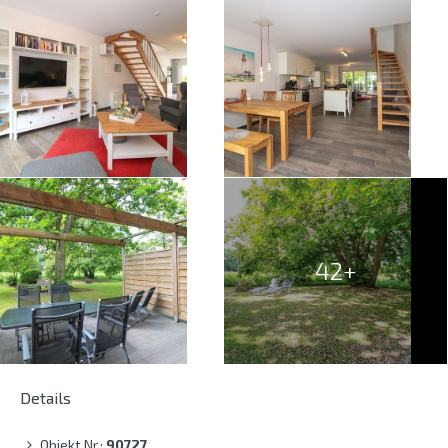
42+
Details
Objekt Nr.:
90727