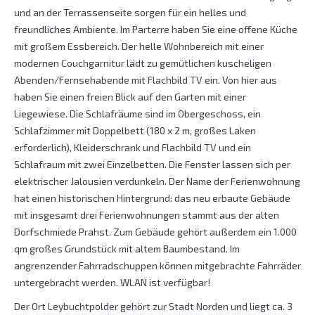
und an der Terrassenseite sorgen für ein helles und
freundliches Ambiente. Im Parterre haben Sie eine offene Küche
mit großem Essbereich. Der helle Wohnbereich mit einer
modernen Couchgarnitur lädt zu gemütlichen kuscheligen
Abenden/Fernsehabende mit Flachbild TV ein. Von hier aus
haben Sie einen freien Blick auf den Garten mit einer
Liegewiese. Die Schlafräume sind im Obergeschoss, ein
Schlafzimmer mit Doppelbett (180 x 2 m, großes Laken
erforderlich), Kleiderschrank und Flachbild TV und ein
Schlafraum mit zwei Einzelbetten. Die Fenster lassen sich per
elektrischer Jalousien verdunkeln. Der Name der Ferienwohnung
hat einen historischen Hintergrund: das neu erbaute Gebäude
mit insgesamt drei Ferienwohnungen stammt aus der alten
Dorfschmiede Prahst. Zum Gebäude gehört außerdem ein 1.000
qm großes Grundstück mit altem Baumbestand. Im
angrenzender Fahrradschuppen können mitgebrachte Fahrräder
untergebracht werden. WLAN ist verfügbar!
Der Ort Leybuchtpolder gehört zur Stadt Norden und liegt ca. 3