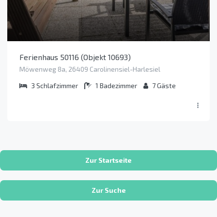
Ferienhaus 50116 (Objekt 10693)
Möwenweg 8a, 26409 Carolinensiel-Harlesiel
3
Schlafzimmer
1
Badezimmer
7
Gäste
Zur Startseite
Zur Suche