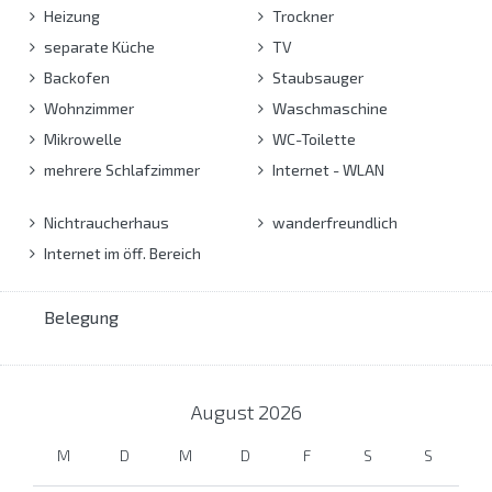
Heizung
Trockner
separate Küche
TV
Backofen
Staubsauger
Wohnzimmer
Waschmaschine
Mikrowelle
WC-Toilette
mehrere Schlafzimmer
Internet - WLAN
Nichtraucherhaus
wanderfreundlich
Internet im öff. Bereich
Belegung
August
2026
M
D
M
D
F
S
S